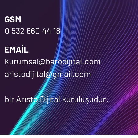
GSM
0 532 660 44 18
EMAIL
kurumsal@barodijital.com
aristodijital@gmail.com
bir Aristo Dijital kuruluşudur.