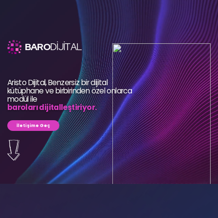
BARO
DİJİTAL
Aristo Dijital, Benzersiz bir dijital
kütüphane ve birbirinden özel onlarca
modül
ile
baroları dijitalleştiriyor.
İletişime Geç